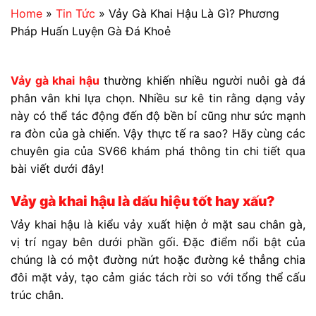
Home
»
Tin Tức
»
Vảy Gà Khai Hậu Là Gì? Phương
Pháp Huấn Luyện Gà Đá Khoẻ
Vảy gà khai hậu
thường khiến nhiều người nuôi gà đá
phân vân khi lựa chọn. Nhiều sư kê tin rằng dạng vảy
này có thể tác động đến độ bền bỉ cũng như sức mạnh
ra đòn của gà chiến. Vậy thực tế ra sao? Hãy cùng các
chuyên gia của SV66 khám phá thông tin chi tiết qua
bài viết dưới đây!
Vảy gà khai hậu là dấu hiệu tốt hay xấu?
Vảy khai hậu là kiểu vảy xuất hiện ở mặt sau chân gà,
vị trí ngay bên dưới phần gối. Đặc điểm nổi bật của
chúng là có một đường nứt hoặc đường kẻ thẳng chia
đôi mặt vảy, tạo cảm giác tách rời so với tổng thể cấu
trúc chân.