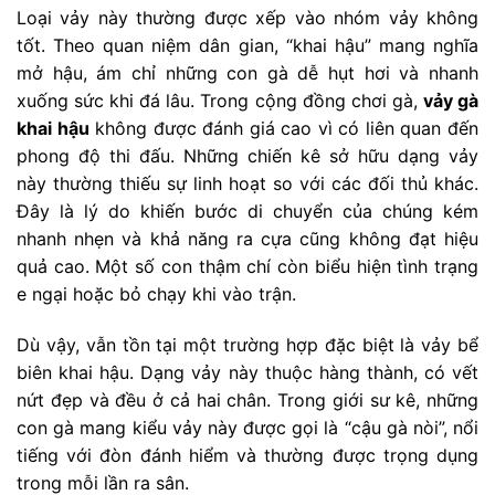
Loại vảy này thường được xếp vào nhóm vảy không
tốt. Theo quan niệm dân gian, “khai hậu” mang nghĩa
mở hậu, ám chỉ những con gà dễ hụt hơi và nhanh
xuống sức khi đá lâu. Trong cộng đồng chơi gà,
vảy gà
khai hậu
không được đánh giá cao vì có liên quan đến
phong độ thi đấu. Những chiến kê sở hữu dạng vảy
này thường thiếu sự linh hoạt so với các đối thủ khác.
Đây là lý do khiến bước di chuyển của chúng kém
nhanh nhẹn và khả năng ra cựa cũng không đạt hiệu
quả cao. Một số con thậm chí còn biểu hiện tình trạng
e ngại hoặc bỏ chạy khi vào trận.
Dù vậy, vẫn tồn tại một trường hợp đặc biệt là vảy bể
biên khai hậu. Dạng vảy này thuộc hàng thành, có vết
nứt đẹp và đều ở cả hai chân. Trong giới sư kê, những
con gà mang kiểu vảy này được gọi là “cậu gà nòi”, nổi
tiếng với đòn đánh hiểm và thường được trọng dụng
trong mỗi lần ra sân.