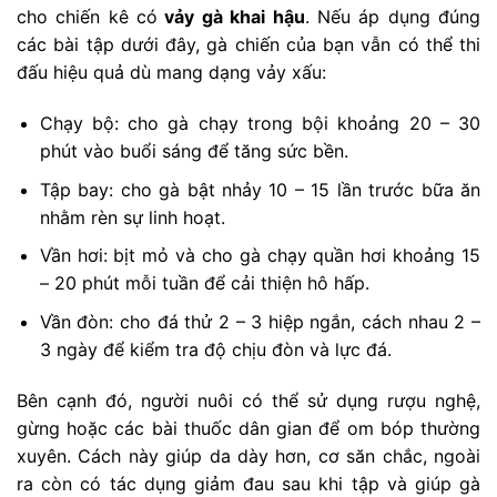
cho chiến kê có
vảy gà khai hậu
. Nếu áp dụng đúng
các bài tập dưới đây, gà chiến của bạn vẫn có thể thi
đấu hiệu quả dù mang dạng vảy xấu:
Chạy bộ: cho gà chạy trong bội khoảng 20 – 30
phút vào buổi sáng để tăng sức bền.
Tập bay: cho gà bật nhảy 10 – 15 lần trước bữa ăn
nhằm rèn sự linh hoạt.
Vần hơi: bịt mỏ và cho gà chạy quần hơi khoảng 15
– 20 phút mỗi tuần để cải thiện hô hấp.
Vần đòn: cho đá thử 2 – 3 hiệp ngắn, cách nhau 2 –
3 ngày để kiểm tra độ chịu đòn và lực đá.
Bên cạnh đó, người nuôi có thể sử dụng rượu nghệ,
gừng hoặc các bài thuốc dân gian để om bóp thường
xuyên. Cách này giúp da dày hơn, cơ săn chắc, ngoài
ra còn có tác dụng giảm đau sau khi tập và giúp gà