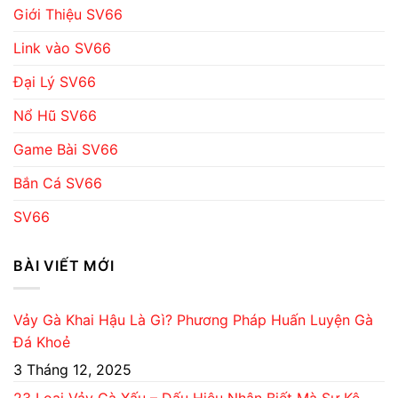
Giới Thiệu SV66
Link vào SV66
Đại Lý SV66
Nổ Hũ SV66
Game Bài SV66
Bắn Cá SV66
SV66
BÀI VIẾT MỚI
Vảy Gà Khai Hậu Là Gì? Phương Pháp Huấn Luyện Gà
Đá Khoẻ
3 Tháng 12, 2025
23 Loại Vảy Gà Xấu – Dấu Hiệu Nhận Biết Mà Sư Kê