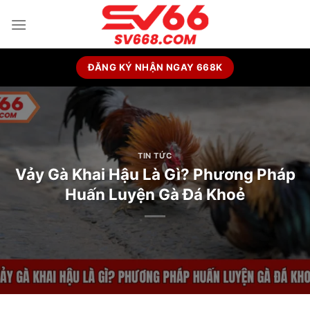
Skip
to
content
ĐĂNG KÝ NHẬN NGAY 668K
TIN TỨC
Vảy Gà Khai Hậu Là Gì? Phương Pháp
Huấn Luyện Gà Đá Khoẻ