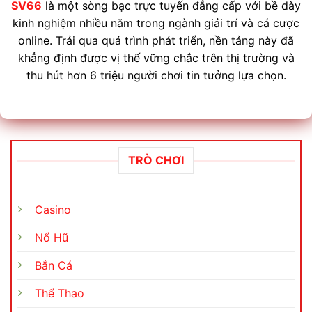
SV66
là một sòng bạc trực tuyến đẳng cấp với bề dày
kinh nghiệm nhiều năm trong ngành giải trí và cá cược
online. Trải qua quá trình phát triển, nền tảng này đã
khẳng định được vị thế vững chắc trên thị trường và
thu hút hơn 6 triệu người chơi tin tưởng lựa chọn.
TRÒ CHƠI
Casino
Nổ Hũ
Bắn Cá
Thể Thao