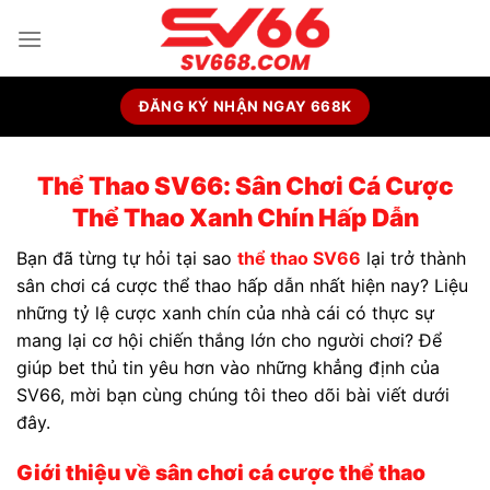
Skip
to
content
ĐĂNG KÝ NHẬN NGAY 668K
Thể Thao SV66: Sân Chơi Cá Cược
Thể Thao Xanh Chín Hấp Dẫn
Bạn đã từng tự hỏi tại sao
thể thao SV66
lại trở thành
sân chơi cá cược thể thao hấp dẫn nhất hiện nay? Liệu
những tỷ lệ cược xanh chín của nhà cái có thực sự
mang lại cơ hội chiến thắng lớn cho người chơi? Để
giúp bet thủ tin yêu hơn vào những khẳng định của
SV66, mời bạn cùng chúng tôi theo dõi bài viết dưới
đây.
Giới thiệu về sân chơi cá cược thể thao