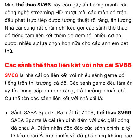
Mục
thể thao SV66
này còn gây ấn tượng mạnh với
công nghệ streaming HD mượt mà, các môn có trận
đấu phát trực tiếp được tường thuật rõ ràng, ấn tượng.
Nhà cái cũng rất chăm chỉ kêu gọi các sảnh thể thao
có tiếng tăm liên kết thêm để đem tới nhiều cơ hội
cược, nhiều sự lựa chọn hơn nữa cho các anh em bet
thủ.
Các sảnh thể thao liên kết với nhà cái SV66
SV66
là nhà cái có liên kết với nhiều sảnh game có
tiếng trên thị trường cá độ. Các sảnh game đều làm ăn
uy tín, cung cấp cược rõ ràng, trả thưởng chuẩn chỉ.
Cụ thể tên các sảnh liên kết với nhà cái là:
Sảnh SABA Sports: Ra mắt từ 2009,
thể thao SV66
SABA Sports là cái tên đình đám với các giải bóng
đá châu Á. Điểm nhấn độc đáo của sảnh chính là tỷ
lệ kèo châu Á cực chuẩn và độ phủ sóng khủng các