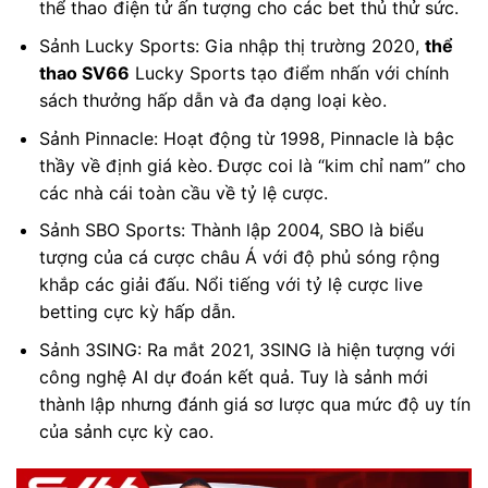
thể thao điện tử ấn tượng cho các bet thủ thử sức.
Sảnh Lucky Sports: Gia nhập thị trường 2020,
thể
thao SV66
Lucky Sports tạo điểm nhấn với chính
sách thưởng hấp dẫn và đa dạng loại kèo.
Sảnh Pinnacle: Hoạt động từ 1998, Pinnacle là bậc
thầy về định giá kèo. Được coi là “kim chỉ nam” cho
các nhà cái toàn cầu về tỷ lệ cược.
Sảnh SBO Sports: Thành lập 2004, SBO là biểu
tượng của cá cược châu Á với độ phủ sóng rộng
khắp các giải đấu. Nổi tiếng với tỷ lệ cược live
betting cực kỳ hấp dẫn.
Sảnh 3SING: Ra mắt 2021, 3SING là hiện tượng với
công nghệ AI dự đoán kết quả. Tuy là sảnh mới
thành lập nhưng đánh giá sơ lược qua mức độ uy tín
của sảnh cực kỳ cao.