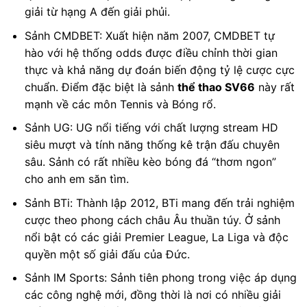
giải từ hạng A đến giải phủi.
Sảnh CMDBET: Xuất hiện năm 2007, CMDBET tự
hào với hệ thống odds được điều chỉnh thời gian
thực và khả năng dự đoán biến động tỷ lệ cược cực
chuẩn. Điểm đặc biệt là sảnh
thể thao SV66
này rất
mạnh về các môn Tennis và Bóng rổ.
Sảnh UG: UG nổi tiếng với chất lượng stream HD
siêu mượt và tính năng thống kê trận đấu chuyên
sâu. Sảnh có rất nhiều kèo bóng đá “thơm ngon”
cho anh em săn tìm.
Sảnh BTi: Thành lập 2012, BTi mang đến trải nghiệm
cược theo phong cách châu Âu thuần túy. Ở sảnh
nổi bật có các giải Premier League, La Liga và độc
quyền một số giải đấu của Đức.
Sảnh IM Sports: Sảnh tiên phong trong việc áp dụng
các công nghệ mới, đồng thời là nơi có nhiều giải