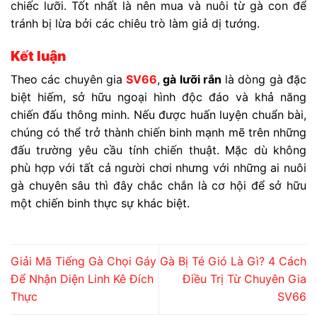
chiếc lưỡi. Tốt nhất là nên mua và nuôi từ gà con để
tránh bị lừa bởi các chiêu trò làm giả dị tướng.
Kết luận
Theo các chuyên gia
SV66
,
gà lưỡi rắn
là dòng gà đặc
biệt hiếm, sở hữu ngoại hình độc đáo và khả năng
chiến đấu thông minh. Nếu được huấn luyện chuẩn bài,
chúng có thể trở thành chiến binh mạnh mẽ trên những
đấu trường yêu cầu tính chiến thuật. Mặc dù không
phù hợp với tất cả người chơi nhưng với những ai nuôi
gà chuyên sâu thì đây chắc chắn là cơ hội để sở hữu
một chiến binh thực sự khác biệt.
Giải Mã Tiếng Gà Chọi Gáy
Gà Bị Té Gió Là Gì? 4 Cách
Để Nhận Diện Linh Kê Đích
Điều Trị Từ Chuyên Gia
Thực
SV66