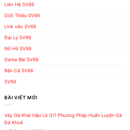
Liên Hệ SV66
Giới Thiệu SV66
Link vào SV66
Đại Lý SV66
Nổ Hũ SV66
Game Bài SV66
Bắn Cá SV66
SV66
BÀI VIẾT MỚI
Vảy Gà Khai Hậu Là Gì? Phương Pháp Huấn Luyện Gà
Đá Khoẻ