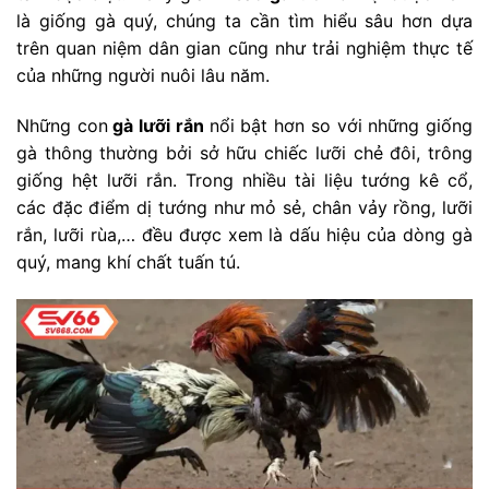
là giống gà quý, chúng ta cần tìm hiểu sâu hơn dựa
trên quan niệm dân gian cũng như trải nghiệm thực tế
của những người nuôi lâu năm.
Những con
gà lưỡi rắn
nổi bật hơn so với những giống
gà thông thường bởi sở hữu chiếc lưỡi chẻ đôi, trông
giống hệt lưỡi rắn. Trong nhiều tài liệu tướng kê cổ,
các đặc điểm dị tướng như mỏ sẻ, chân vảy rồng, lưỡi
rắn, lưỡi rùa,… đều được xem là dấu hiệu của dòng gà
quý, mang khí chất tuấn tú.