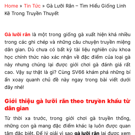
Home
»
Tin Tức
»
Gà Lưỡi Rắn – Tìm Hiểu Giống Linh
Kê Trong Truyền Thuyết
Gà lưỡi rắn
là một trong giống gà xuất hiện khá nhiều
trong các ghi chép và những câu chuyện truyền miệng
dân gian. Dù chưa có bất kỳ tài liệu nghiên cứu khoa
học chính thức nào xác nhận về đặc điểm của loại gà
này nhưng chúng lại được giới chơi gà đánh giá rất
cao. Vậy sự thật là gì? Cùng SV66 khám phá những bí
ẩn xoay quanh chủ đề này ngay trong bài viết dưới
đây nhé!
Giới thiệu gà lưỡi rắn theo truyền khẩu từ
dân gian
Từ thời xa trước, trong giới chơi gà truyền thống,
những con gà mang đặc điểm khác lạ luôn được quan
tâm đặc biệt. Để lý giải vì sao
gà lưỡi rắn
lại được xem