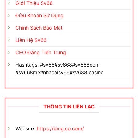
Giới Thiệu Sv66
Điều Khoản Sử Dụng
Chính Sách Bảo Mật
Liên Hệ Sv66
CEO Đặng Tiến Trung
Hashtags: #sv66#sv668#sv668com
#sv668me#nhacaisv66#sv688 casino
THÔNG TIN LIÊN LẠC
Website:
https://ding.co.com/