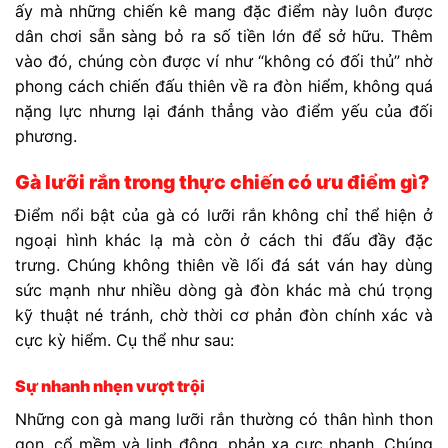
ấy mà những chiến kê mang đặc điểm này luôn được
dân chơi sẵn sàng bỏ ra số tiền lớn để sở hữu. Thêm
vào đó, chúng còn được ví như “không có đối thủ” nhờ
phong cách chiến đấu thiên về ra đòn hiểm, không quá
nặng lực nhưng lại đánh thẳng vào điểm yếu của đối
phương.
Gà lưỡi rắn trong thực chiến có ưu điểm gì?
Điểm nổi bật của gà có lưỡi rắn không chỉ thể hiện ở
ngoại hình khác lạ mà còn ở cách thi đấu đầy đặc
trưng. Chúng không thiên về lối đá sát ván hay dùng
sức mạnh như nhiều dòng gà đòn khác mà chú trọng
kỹ thuật né tránh, chờ thời cơ phản đòn chính xác và
cực kỳ hiểm. Cụ thể như sau:
Sự nhanh nhẹn vượt trội
Những con gà mang lưỡi rắn thường có thân hình thon
gọn, cổ mềm và linh động, phản xạ cực nhanh. Chúng