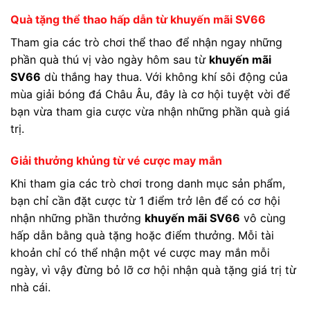
Quà tặng thể thao hấp dẫn từ khuyến mãi SV66
Tham gia các trò chơi thể thao để nhận ngay những
phần quà thú vị vào ngày hôm sau từ
khuyến mãi
SV66
dù thắng hay thua. Với không khí sôi động của
mùa giải bóng đá Châu Âu, đây là cơ hội tuyệt vời để
bạn vừa tham gia cược vừa nhận những phần quà giá
trị.
Giải thưởng khủng từ vé cược may mắn
Khi tham gia các trò chơi trong danh mục sản phẩm,
bạn chỉ cần đặt cược từ 1 điểm trở lên để có cơ hội
nhận những phần thưởng
khuyến mãi SV66
vô cùng
hấp dẫn bằng quà tặng hoặc điểm thưởng. Mỗi tài
khoản chỉ có thể nhận một vé cược may mắn mỗi
ngày, vì vậy đừng bỏ lỡ cơ hội nhận quà tặng giá trị từ
nhà cái.