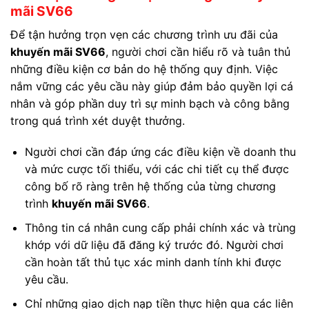
mãi SV66
Để tận hưởng trọn vẹn các chương trình ưu đãi của
khuyến mãi SV66
, người chơi cần hiểu rõ và tuân thủ
những điều kiện cơ bản do hệ thống quy định. Việc
nắm vững các yêu cầu này giúp đảm bảo quyền lợi cá
nhân và góp phần duy trì sự minh bạch và công bằng
trong quá trình xét duyệt thưởng.
Người chơi cần đáp ứng các điều kiện về doanh thu
và mức cược tối thiểu, với các chi tiết cụ thể được
công bố rõ ràng trên hệ thống của từng chương
trình
khuyến mãi SV66
.
Thông tin cá nhân cung cấp phải chính xác và trùng
khớp với dữ liệu đã đăng ký trước đó. Người chơi
cần hoàn tất thủ tục xác minh danh tính khi được
yêu cầu.
Chỉ những giao dịch nạp tiền thực hiện qua các liên