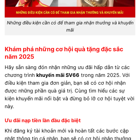
Những điều kiện cần có để tham gia nhận thưởng và khuyến
mãi
Khám phá những cơ hội quà tặng đặc sắc
năm 2025
Hãy sẵn sàng đón nhận những ưu đãi hấp dẫn từ các
chương trình
khuyến mãi SV66
trong năm 2025. Với
điều kiện tham gia đơn giản, bạn sẽ có cơ hội nhận
được những phần quà giá trị. Cùng tìm hiểu các sự
kiện khuyến mãi nổi bật và đừng bỏ lỡ cơ hội tuyệt vời
này.
Ưu đãi nạp tiền lần đầu đặc biệt
Khi đăng ký tài khoản mới và hoàn tất các bước cập
nhật thông tin cá nhân, bạn sẽ có cơ hội nhận thưởng