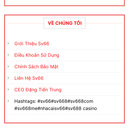
VỀ CHÚNG TÔI
Giới Thiệu Sv66
Điều Khoản Sử Dụng
Chính Sách Bảo Mật
Liên Hệ Sv66
CEO Đặng Tiến Trung
Hashtags: #sv66#sv668#sv668com
#sv668me#nhacaisv66#sv688 casino