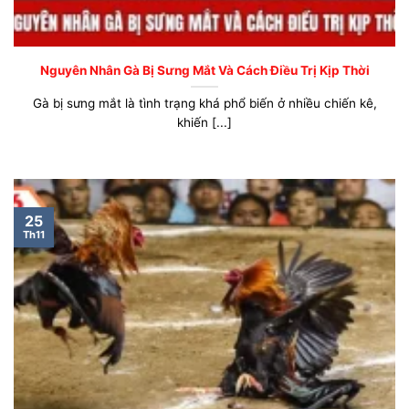
Nguyên Nhân Gà Bị Sưng Mắt Và Cách Điều Trị Kịp Thời
Gà bị sưng mắt là tình trạng khá phổ biến ở nhiều chiến kê,
khiến [...]
25
Th11