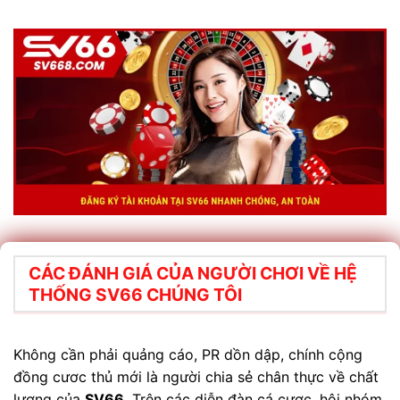
CÁC ĐÁNH GIÁ CỦA NGƯỜI CHƠI VỀ HỆ
THỐNG SV66 CHÚNG TÔI
Không cần phải quảng cáo, PR dồn dập, chính cộng
đồng cươc thủ mới là người chia sẻ chân thực về chất
lượng của
SV66
. Trên các diễn đàn cá cược, hội nhóm