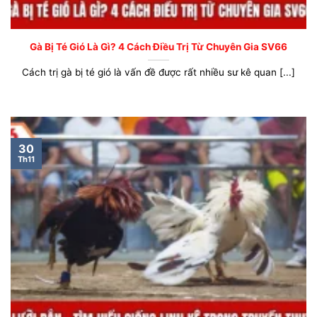
Gà Bị Té Gió Là Gì? 4 Cách Điều Trị Từ Chuyên Gia SV66
Cách trị gà bị té gió là vấn đề được rất nhiều sư kê quan [...]
30
Th11