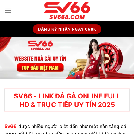
Skip
to
content
ĐĂNG KÝ NHẬN NGAY 668K
SV66 - LINK ĐÁ GÀ ONLINE FULL
HD & TRỰC TIẾP UY TÍN 2025
Sv66
được nhiều người biết đến như một nền tảng cá
cược nổi bật, quy tụ nhiều hạng mục giải trí từ casino,