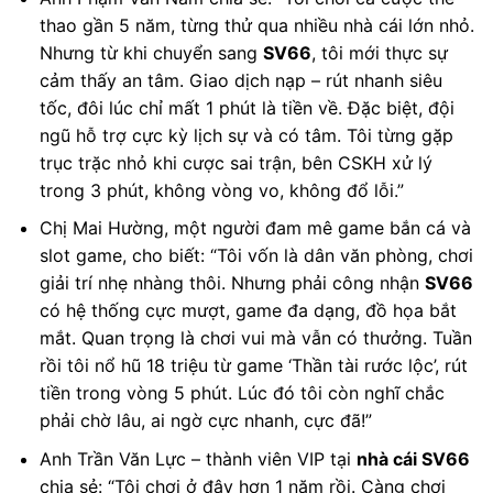
thao gần 5 năm, từng thử qua nhiều nhà cái lớn nhỏ.
Nhưng từ khi chuyển sang
SV66
, tôi mới thực sự
cảm thấy an tâm. Giao dịch nạp – rút nhanh siêu
tốc, đôi lúc chỉ mất 1 phút là tiền về. Đặc biệt, đội
ngũ hỗ trợ cực kỳ lịch sự và có tâm. Tôi từng gặp
trục trặc nhỏ khi cược sai trận, bên CSKH xử lý
trong 3 phút, không vòng vo, không đổ lỗi.”
Chị Mai Hường, một người đam mê game bắn cá và
slot game, cho biết: “Tôi vốn là dân văn phòng, chơi
giải trí nhẹ nhàng thôi. Nhưng phải công nhận
SV66
có hệ thống cực mượt, game đa dạng, đồ họa bắt
mắt. Quan trọng là chơi vui mà vẫn có thưởng. Tuần
rồi tôi nổ hũ 18 triệu từ game ‘Thần tài rước lộc’, rút
tiền trong vòng 5 phút. Lúc đó tôi còn nghĩ chắc
phải chờ lâu, ai ngờ cực nhanh, cực đã!”
Anh Trần Văn Lực – thành viên VIP tại
nhà cái SV66
chia sẻ: “Tôi chơi ở đây hơn 1 năm rồi. Càng chơi