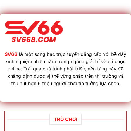
SV66
là một sòng bạc trực tuyến đẳng cấp với bề dày
kinh nghiệm nhiều năm trong ngành giải trí và cá cược
online. Trải qua quá trình phát triển, nền tảng này đã
khẳng định được vị thế vững chắc trên thị trường và
thu hút hơn 6 triệu người chơi tin tưởng lựa chọn.
TRÒ CHƠI