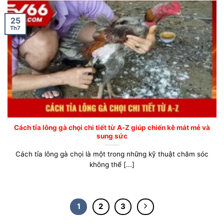
25
Th7
Cách tỉa lông gà chọi chi tiết từ A-Z giúp chiến kê mát mẻ và
sung sức
Cách tỉa lông gà chọi là một trong những kỹ thuật chăm sóc
không thể [...]
1
2
3