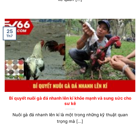
25
Th7
Bí quyết nuôi gà đá nhanh lên kí khỏe mạnh và sung sức cho
sư kê
Nuôi gà đá nhanh lên kí là một trong những kỹ thuật quan
trọng mà [...]