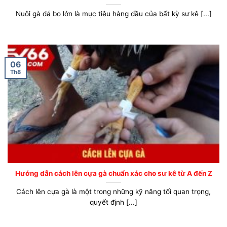
Nuôi gà đá bo lớn là mục tiêu hàng đầu của bất kỳ sư kê [...]
06
Th8
Hướng dẫn cách lên cựa gà chuẩn xác cho sư kê từ A đến Z
Cách lên cựa gà là một trong những kỹ năng tối quan trọng,
quyết định [...]