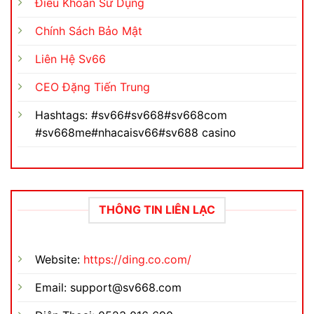
Điều Khoản Sử Dụng
Chính Sách Bảo Mật
Liên Hệ Sv66
CEO Đặng Tiến Trung
Hashtags: #sv66#sv668#sv668com
#sv668me#nhacaisv66#sv688 casino
THÔNG TIN LIÊN LẠC
Website:
https://ding.co.com/
Email:
support@sv668.com